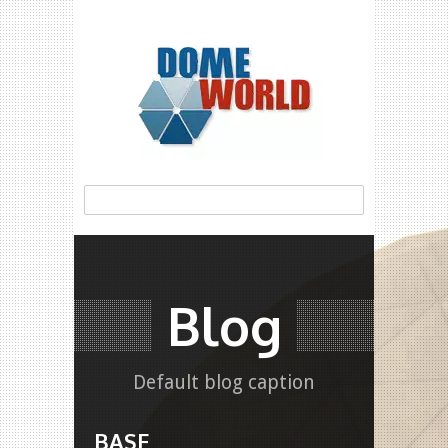
Blog
Default blog caption
BASF