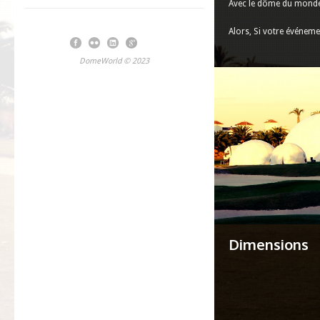
Avec le dôme du monde 
Alors, Si votre événem
DomeWorld © 2023
Powered by Blue Serenity
Dimensions