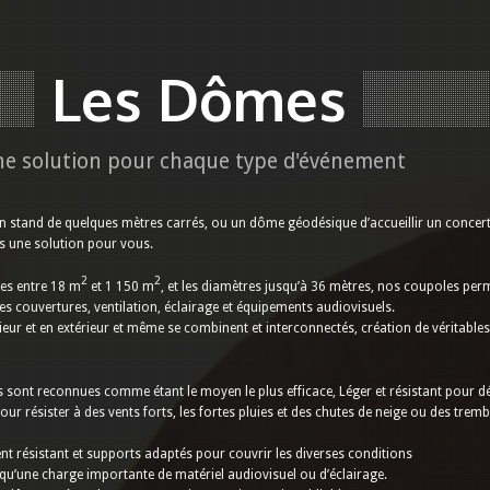
Les Dômes
ne solution pour chaque type d'événement
un stand de quelques mètres carrés, ou un dôme géodésique d’accueillir un concer
s une solution pour vous.
2
2
es entre 18 m
et 1 150 m
, et les diamètres jusqu’à 36 mètres, nos coupoles per
s couvertures, ventilation, éclairage et équipements audiovisuels.
érieur et en extérieur et même se combinent et interconnectés, création de véritables
sont reconnues comme étant le moyen le plus efficace, Léger et résistant pour dé
our résister à des vents forts, les fortes pluies et des chutes de neige ou des trem
t résistant et supports adaptés pour couvrir les diverses conditions
qu’une charge importante de matériel audiovisuel ou d’éclairage.