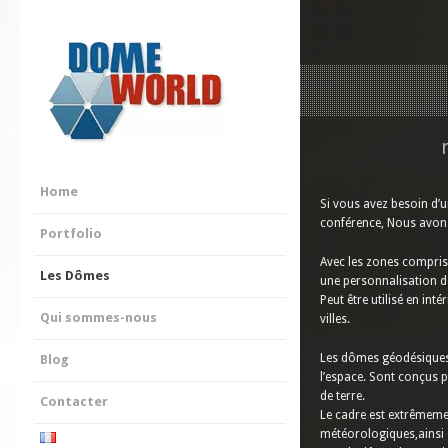
Home
Si vous avez besoin d’
conférence, Nous avon
Portfolio
Avec les zones compris
Les Dômes
une personnalisation de
Peut être utilisé en int
Qui sommes-nous
villes.
Les dômes géodésiques 
Blog
l’espace. Sont conçus p
de terre.
Contacter
Le cadre est extrêmemen
météorologiques,ainsi 