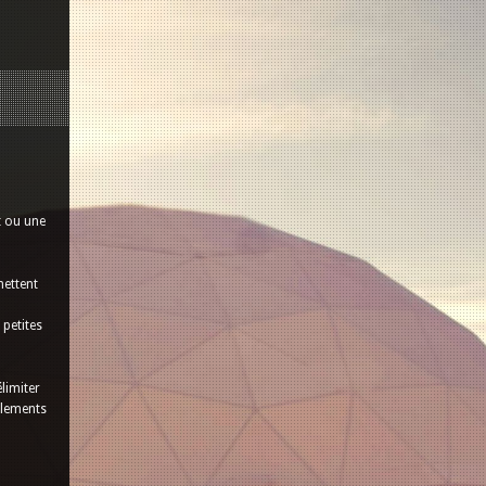
t ou une
mettent
 petites
limiter
blements