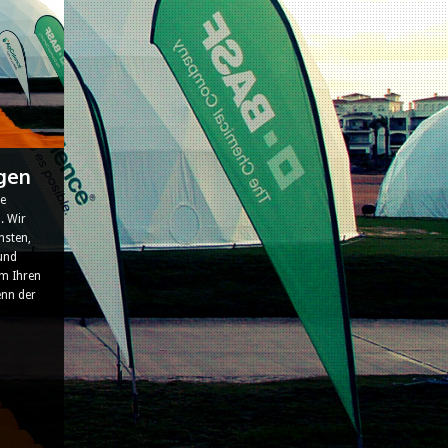
gen
ie
. Wir
nsten,
 und
m Ihren
enn der