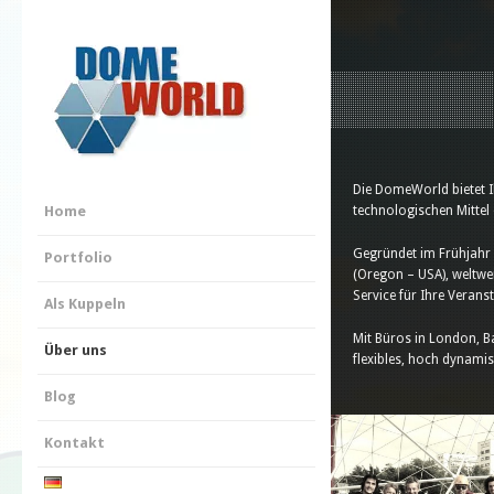
Die DomeWorld bietet Ih
Home
technologischen Mittel
Gegründet im Frühjahr 2
Portfolio
(Oregon – USA), weltwe
Service für Ihre Veran
Als Kuppeln
Mit Büros in London, B
Über uns
flexibles, hoch dynami
Blog
Kontakt