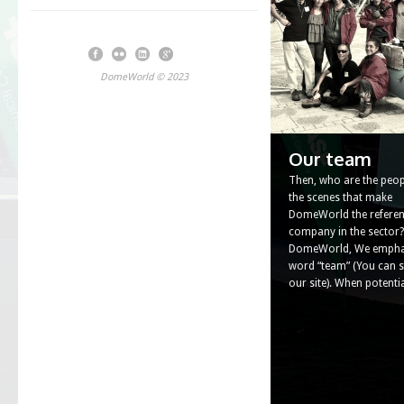
DomeWorld © 2023
Powered by Blue Serenity
Our team
Then, who are the peop
the scenes that make
DomeWorld the refere
company in the sector? 
DomeWorld, We emphas
word “team” (You can s
our site). When potent