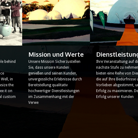
Mission und Werte
Dienstleistun
le behind
Unsere Mission Sicherzustellen
Ihre Veranstaltung auf d
Sie, dass unsere Kunden
nächste Stufe zu nehmen
nce
genießen und seinen Kunden,
bieten eine Reihe von Die
Well, in
unvergessliche Erlebnisse durch
die auf Ihre Bedürfnisse
ize the
Bereitstellung qualitativ
Vorlieben abgestimmt, u
ee it on
hochwertiger Dienstleistungen
Erfolg zu maximieren. D
ial custom
im Zusammenhang mit der
Erfolg unserer Kunden
Verwe