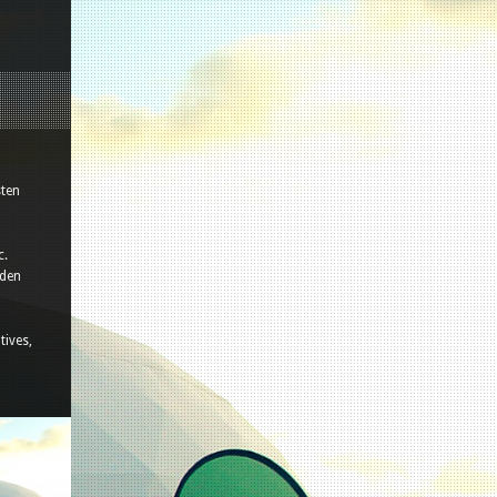
sten
c.
nden
tives,